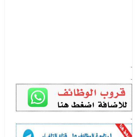
-
-
-