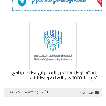
الهيئة الوطنية للأمن السيبراني تطلق برنامج
تدريب لـ 2000 من الطلبة والطالبات
الأثنين ١٤٤٧/٥/٤ هـ
-
٢٠٢٥/١٠/٢٧م
أخبار أخرى