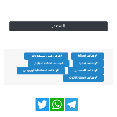
المصدر
#وظائف نسائية
#فرص عمل للسعوديين
#وظائف رجالية
#وظائف لحملة الدبلوم
#وظائف للجنسين
#وظائف لحملة البكالوريوس
#وظائف لحملة الثانوية
T
W
T
w
h
e
i
a
l
t
t
e
t
s
g