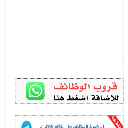
-
-
-