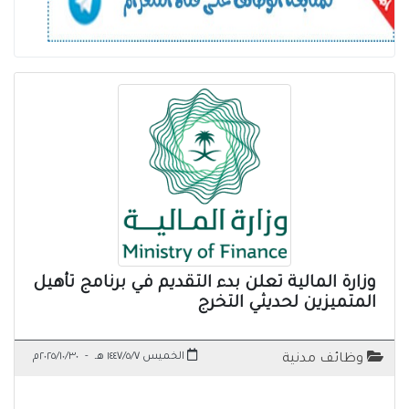
وزارة المالية تعلن بدء التقديم في برنامج تأهيل
المتميزين لحديثي التخرج
الخميس ١٤٤٧/٥/٧ هـ
-
٢٠٢٥/١٠/٣٠م
وظائف مدنية