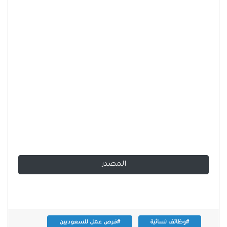
المصدر
#وظائف نسائية
#فرص عمل للسعوديين