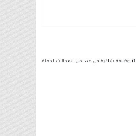
اعلنت شركة مشاريع الترفيه السعودية (الذراع التنفيذي لصندوق الاستثمارات العامة بقطاع الترفيه) عن طرح (12) وظيفة شاغرة في عدد من المجالات لحملة