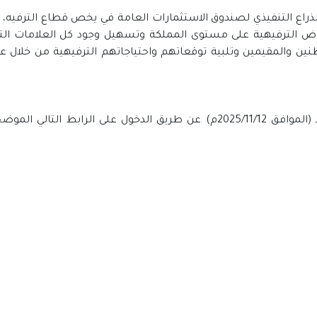
الترفيهية على مستوى المملكة وتسهيل وجود كل العلامات التجار
نين والمقيمين وتلبية توقعاتهم واحتياجاتهم الترفيهية من خلال عدد
الخبر مضاف بتاريخ اليوم الأ{آبعاء 1447/5/21هـ (الموافق 2025/11/12م) عن طري