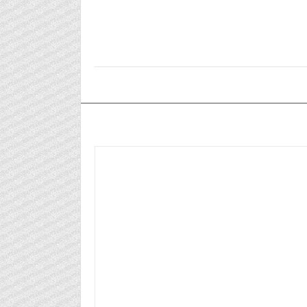
٢٠٢٥/١١/١٣م