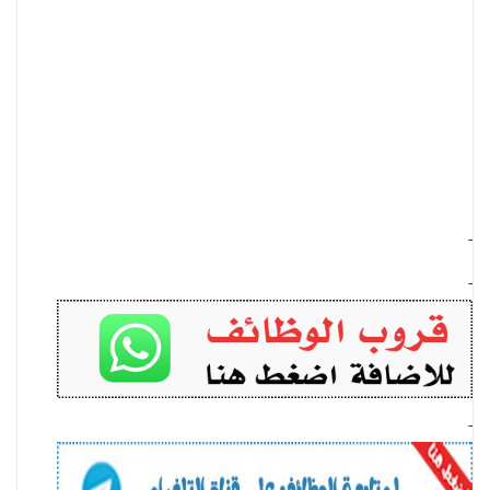
-
-
-