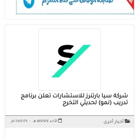
شركة سيا بارتنرز للاستشارات تعلن برنامج
تدريب (نمو) لحديثي التخرج
الأحد ١٤٤٧/٧/٧ هـ
-
٢٠٢٥/١٢/٢٨م
أخبار أخرى