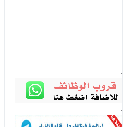
-
-
-