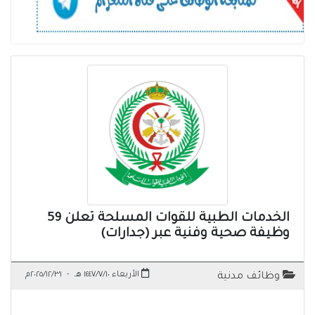
الخدمات الطبية للقوات المسلحة تعلن 59
وظيفة صحية وفنية عبر (جدارات)
الأربعاء ١٤٤٧/٧/١٠ هـ
-
٢٠٢٥/١٢/٣١م
وظائف مدنية