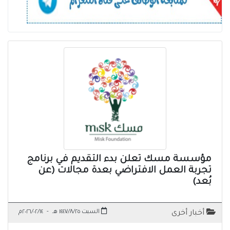
مؤسسة مسك تعلن بدء التقديم في برنامج
تجربة العمل الافتراضي بعدة مجالات (عن
بُعد)
السبت ١٤٤٧/٨/٢٥ هـ
-
٢٠٢٦/٠٢/١٤م
أخبار أخرى