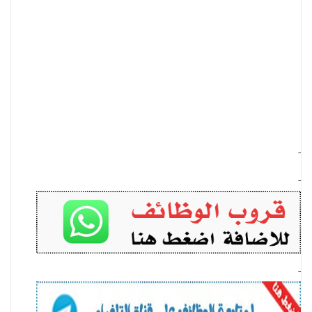
-
-
-