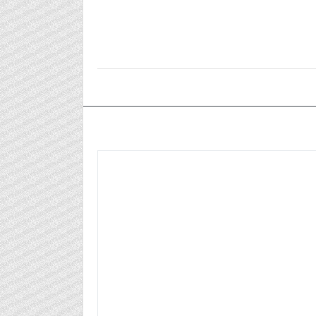
٢٠٢٦/٠٢/٢٢م