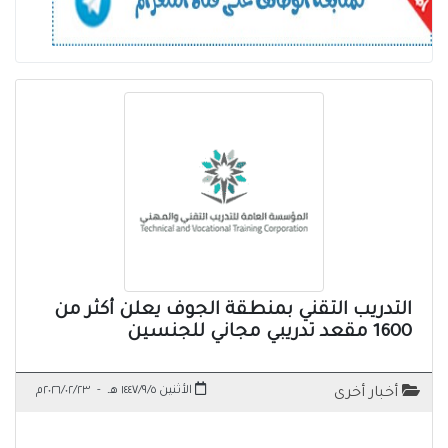
التدريب التقني بمنطقة الجوف يعلن أكثر من
1600 مقعد تدريبي مجاني للجنسين
الأثنين ١٤٤٧/٩/٥ هـ
-
٢٠٢٦/٠٢/٢٣م
أخبار أخرى