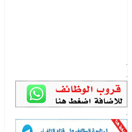
-
-
-