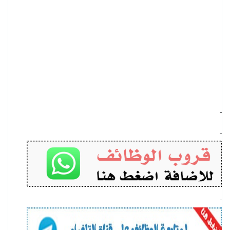
-
-
-