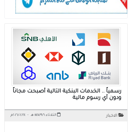
رسمياً .. الخدمات البنكية التالية أصبحت مجاناً
ودون أي رسوم مالية
الثلاثاء ١٤٤٧/٩/٦ هـ
-
٢٠٢٦/٠٢/٢٤م
الاخبار