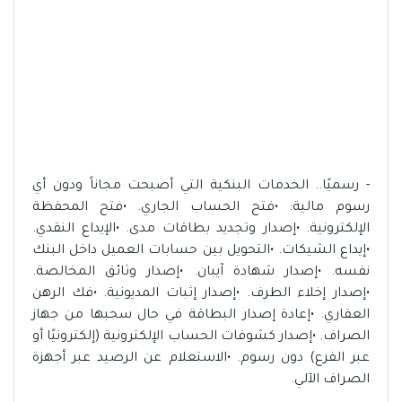
- ‏رسميًا.. الخدمات البنكية التي أصبحت مجاناً ودون أي
رسوم مالية: •فتح الحساب الجاري. •فتح المحفظة
الإلكترونية. •إصدار وتجديد بطاقات مدى. •الإيداع النقدي.
•إيداع الشيكات. •التحويل بين حسابات العميل داخل البنك
نفسه. •إصدار شهادة آيبان. •إصدار وثائق المخالصة.
•إصدار إخلاء الطرف. •إصدار إثبات المديونية. •فك الرهن
العقاري. •إعادة إصدار البطاقة في حال سحبها من جهاز
الصراف. •إصدار كشوفات الحساب الإلكترونية (إلكترونيًا أو
عبر الفرع) دون رسوم. •الاستعلام عن الرصيد عبر أجهزة
الصراف الآلي.