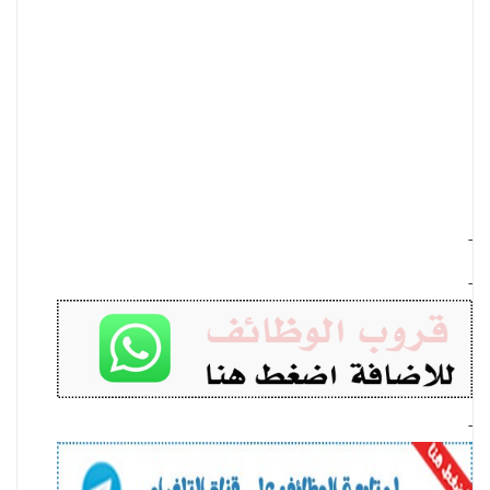
-
-
-