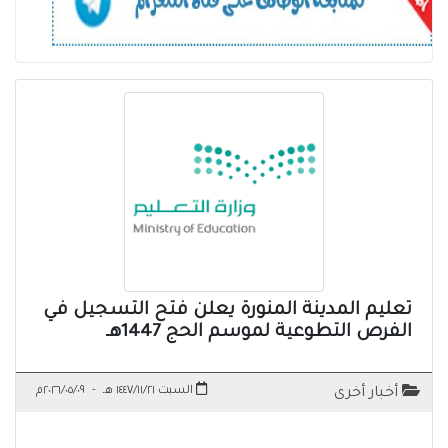
تعليم المدينة المنورة يعلن فتح التسجيل في
الفرص التطوعية لموسم الحج 1447هـ
السبت ١٤٤٧/١١/٢١ هـ
-
٢٠٢٦/٠٥/٠٩م
أخبار أخرى