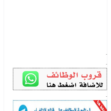
-
-
-