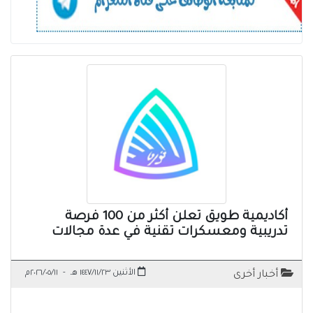
أكاديمية طويق تعلن أكثر من 100 فرصة
تدريبية ومعسكرات تقنية في عدة مجالات
الأثنين ١٤٤٧/١١/٢٣ هـ
-
٢٠٢٦/٠٥/١١م
أخبار أخرى