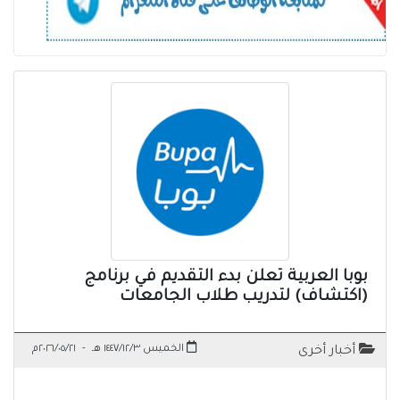
بوبا العربية تعلن بدء التقديم في برنامج
(اكتشاف) لتدريب طلاب الجامعات
الخميس ١٤٤٧/١٢/٣ هـ
-
٢٠٢٦/٠٥/٢١م
أخبار أخرى