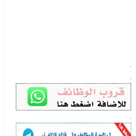
-
-
-