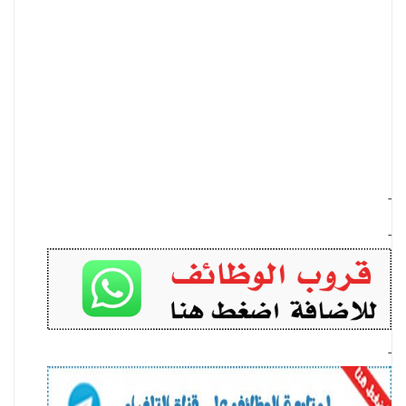
-
-
-