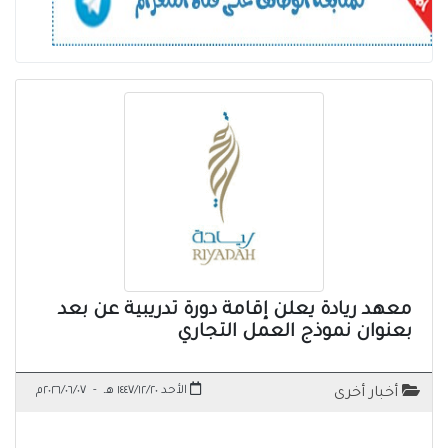
معهد ريادة يعلن إقامة دورة تدريبية عن بعد
بعنوان نموذج العمل التجاري
الأحد ١٤٤٧/١٢/٢٠ هـ
-
٢٠٢٦/٠٦/٠٧م
أخبار أخرى