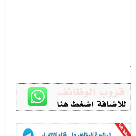
-
-
-