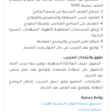
1- التسجيل في منصة جدارات كباحث عن عمل واستكمال
الملف بنسبة 100%.
2- تصفح الفرص التدريبية في قسم البرامج.
3- الفلترة حسب المنطقة والتخصص والقطاع.
4- التقديم على البرنامج المناسب وتعبئة النموذج.
5- إرفاق المستندات المطلوبة (الهوية، الشهادات، السيرة
الذاتية).
6- انتظار الفرز المبدئي والترشيح للمقابلة.
7- توقيع عقد التدريب في حال القبول وبدء المسار.
حقوق والتزامات المتدرب:
- الحقوق: صرف المكافأة الشهرية، توفير بيئة تدريب آمنة،
الحصول على شهادة معتمدة، وتوقيع عقد عمل رسمي
بعد الاجتياز.
- الالتزامات: الحضور وفق جدول التدريب، إكمال البرنامج
للنهاية، وتوقيع عقد العمل بعد الاجتياز.
روابط رسمية:
-
صندوق تنمية الموارد البشرية (هدف)
-
منصة جدارات