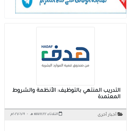
التدريب المنتهي بالتوظيف: الأنظمة والشروط
المعتمدة
الثلاثاء ١٤٤٧/١٢/٢٢ هـ
-
٢٠٢٦/٠٦/٠٩م
أخبار أخرى