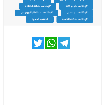
#وظائف بدوام كامل
#وظائف لحملة الدبلوم
#وظائف للجنسين
#وظائف لحملة البكالوريوس
#وظائف لحملة الثانوية
#حرس الحدود
T
W
T
w
h
e
i
a
l
t
t
e
t
s
g
e
A
r
r
p
a
p
m