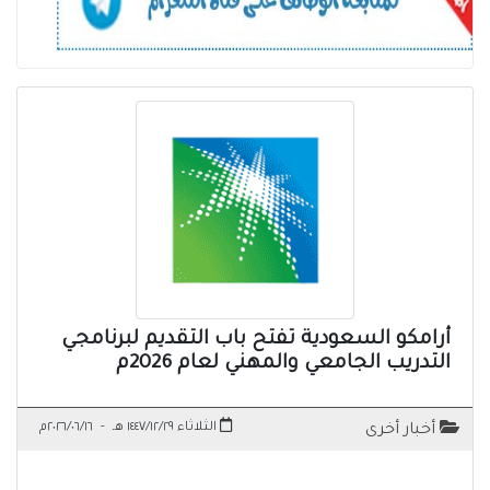
أرامكو السعودية تفتح باب التقديم لبرنامجي
التدريب الجامعي والمهني لعام 2026م
الثلاثاء ١٤٤٧/١٢/٢٩ هـ
-
٢٠٢٦/٠٦/١٦م
أخبار أخرى