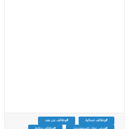
#وظائف نسائية
#وظائف عن بعد
#فرص عمل للسعوديين
#وظائف رجالية