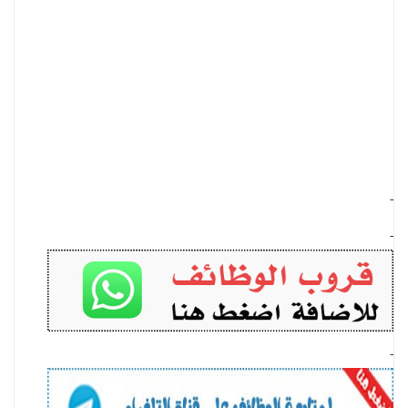
-
-
-