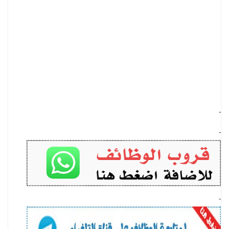
-
-
-