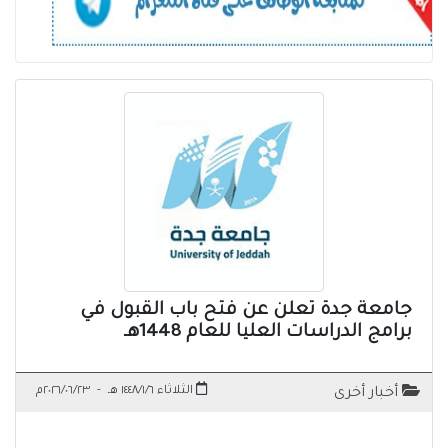
جامعة جدة تعلن عن فتح باب القبول في
برامج الدراسات العليا للعام 1448هـ
الثلاثاء ١٤٤٨/١/٦ هـ
-
٢٠٢٦/٠٦/٢٣م
أخبار أخرى