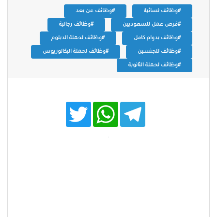
#وظائف نسائية
#وظائف عن بعد
#فرص عمل للسعوديين
#وظائف رجالية
#وظائف بدوام كامل
#وظائف لحملة الدبلوم
#وظائف للجنسين
#وظائف لحملة البكالوريوس
#وظائف لحملة الثانوية
T
W
T
w
h
e
i
a
l
t
t
e
t
s
g
e
A
r
r
p
a
p
m