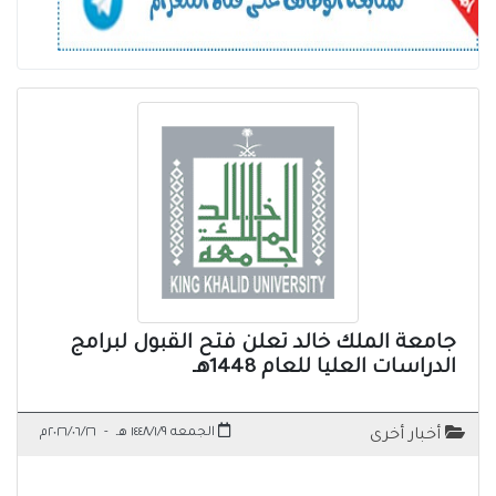
جامعة الملك خالد تعلن فتح القبول لبرامج
الدراسات العليا للعام 1448هـ
الجمعه ١٤٤٨/١/٩ هـ
-
٢٠٢٦/٠٦/٢٦م
أخبار أخرى