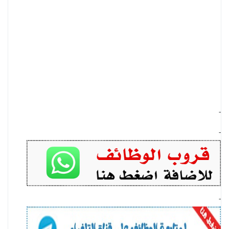
-
-
-