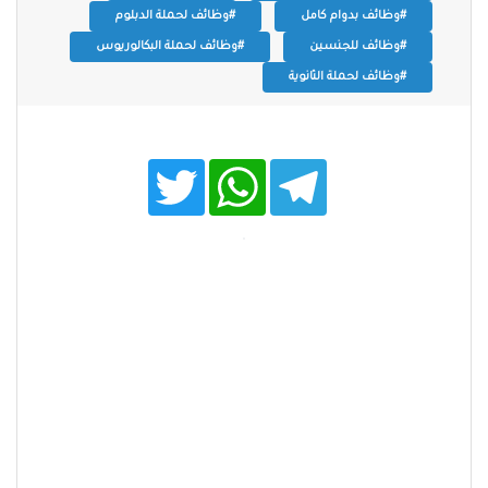
#وظائف بدوام كامل
#وظائف لحملة الدبلوم
#وظائف للجنسين
#وظائف لحملة البكالوريوس
#وظائف لحملة الثانوية
T
W
T
w
h
e
i
a
l
t
t
e
t
s
g
e
A
r
r
p
a
p
m