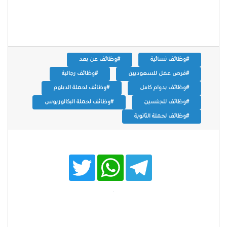
#وظائف نسائية
#وظائف عن بعد
#فرص عمل للسعوديين
#وظائف رجالية
#وظائف بدوام كامل
#وظائف لحملة الدبلوم
#وظائف للجنسين
#وظائف لحملة البكالوريوس
#وظائف لحملة الثانوية
T
W
T
w
h
e
i
a
l
t
t
e
t
s
g
e
A
r
r
p
a
p
m