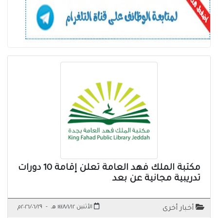
مكتبة الملك فهد العامة تعلن إقامة 10 دورات
تدريبية مجانية عن بعد
الأثنين ١٤٤٨/١/١٢ هـ
-
٢٠٢٦/٠٦/٢٩م
أخبار أخرى