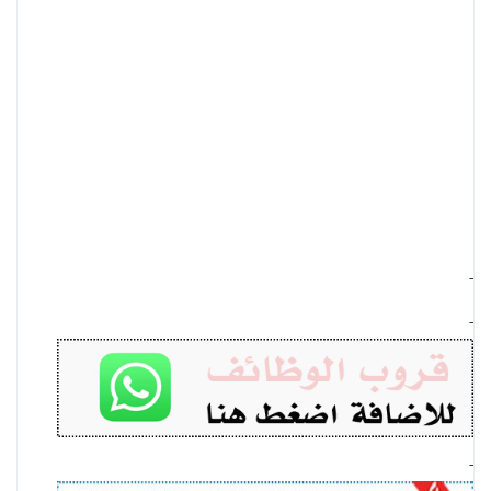
-
-
-