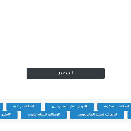
المصدر
#وظائف عسكرية
#فرص عمل للسعوديين
#وظائف رجالية
#وظائف لحملة البكالوريوس
#وظائف لحملة الثانوية
#ابشر