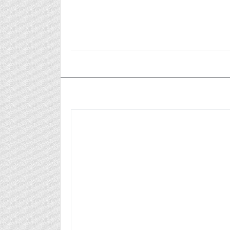
٢٠٢٦/٠٧/٠٦م