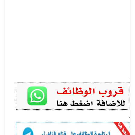
-
-
-