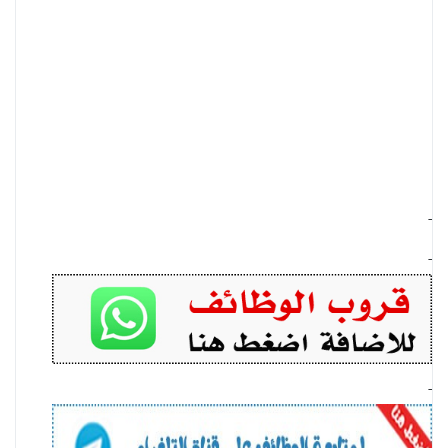
-
-
-