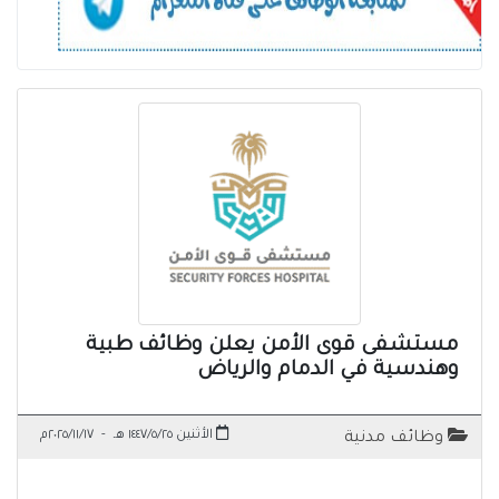
مستشفى قوى الأمن يعلن وظائف طبية
وهندسية في الدمام والرياض
الأثنين ١٤٤٧/٥/٢٥ هـ
-
٢٠٢٥/١١/١٧م
وظائف مدنية