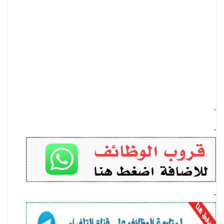
-
-
-