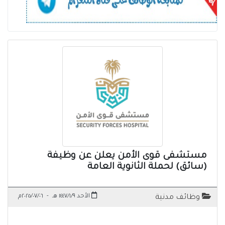
مستشفى قوى الأمن يعلن عن وظيفة
(سائق) لحملة الثانوية العامة
الأحد ١٤٤٧/١/٩ هـ
-
٢٠٢٥/٠٧/٠٦م
وظائف مدنية