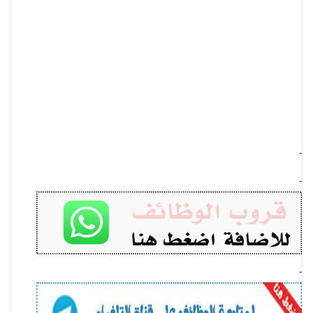
-
-
-