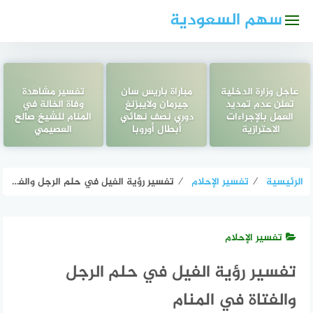
لتجاوز
سهم السعودية
لى
لمحتوى
عاجل وزارة الدخلية
مباراة باريس سان
تفسير مشاهدة
تعلن عدم تمديد
جيرمان ولايبزنغ
وفاة الخالة في
العمل بالإجراءات
دوري نصف نهائي
المنام للشيخ صالح
الاحترازية
أبطال أوروبا
العصيمي
الرئيسية
⁄
تفسير الإحلام
⁄
تفسير رؤية الفيل في حلم الرجل والفتاة في المنام
تفسير الإحلام
تفسير رؤية الفيل في حلم الرجل
والفتاة في المنام