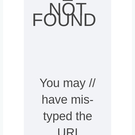
NOT
FOUND
// You may
have mis-
typed the
URL,