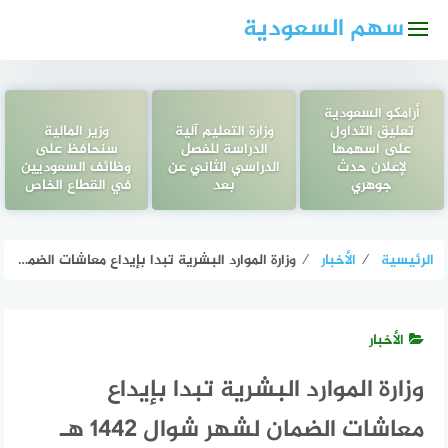
لتجاوز
سهم السعودية
لى
لمحتوى
أرامكو السعودية
تعليق التداول
وزارة التعليم آلية
وزير المالية
على اسهمها
الدراسة للفصل
سنحافظ على
لإعلان حدث
الدراسي الثاني عن
وظائف السعوديين
جوهري
بعد
في القطاع الخاص
الرئيسية
⁄
الأخبار
⁄
وزارة الموارد البشرية تبدا بإيداع معاشات الضمان لشهر شوال 1442 هـ
الأخبار
وزارة الموارد البشرية تبدا بإيداع
معاشات الضمان لشهر شوال 1442 هـ