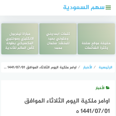
لتجاوز
سهم السعودية
لى
لمحتوى
كلمات ابعدوني
مباراة ليفربول
وخلوني بعيد
الانكليزي ومونتيري
حقيقة موقع سلفة
للمنشد سلمان
المكسيكي بطولة
وكثرة الشائعات
محمد
كأس العالم للأندية
الرئيسية
⁄
الأخبار
⁄
اوامر ملكية اليوم الثلاثاء الموافق 1441/07/01 ه
الأخبار
اوامر ملكية اليوم الثلاثاء الموافق
1441/07/01 ه