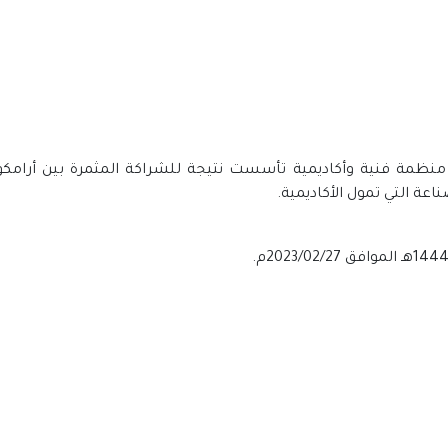
مية الحفر العربية السعودية (SADA) هي منظمة فنية وأكاديمية تأسست نتيجة للشراكة الم