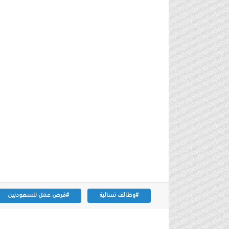
#وظائف نسائية
#فرص عمل للسعوديين