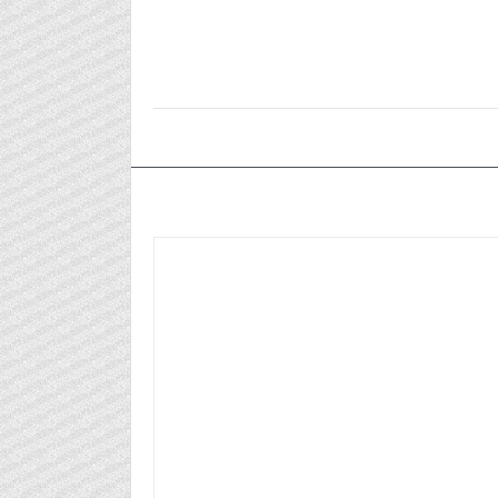
٢٠٢٣/٠٢/٢٧م