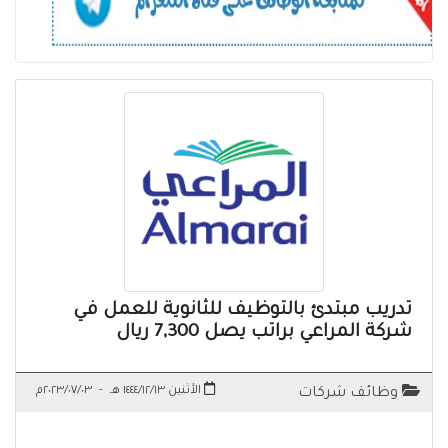
تدريب مبتدئ بالتوظيف للثانوية للعمل في
شركة المراعي براتب يصل 7,300 ريال
الأثنين ١٤٤٤/١٢/١٣ هـ
-
٢٠٢٣/٠٧/٠٣م
وظائف شركات