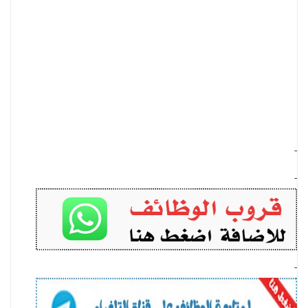
-
-
-