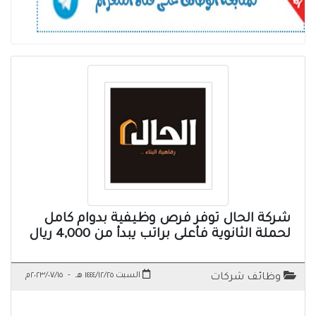
شركة الحال توفر فرص وظيفية بدوام كامل
لحملة الثانوية فأعلى براتب يبدأ من 4,000 ريال
السبت ١٤٤٤/١٢/٢٥ هـ
-
٢٠٢٣/٠٧/١٥م
وظائف شركات