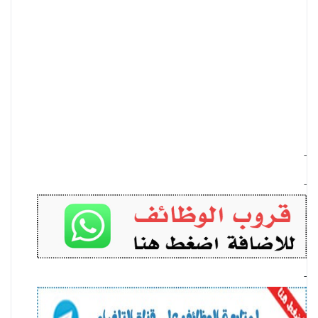
-
-
-