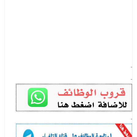
-
-
-