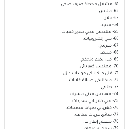
61- مشغل محطة صرف صحي.
62- مليس.
63- حلاق.
64- منجد.
65- مهندس مدني تقدير كميات.
66- فني إلكترونيات.
67- مبرمج.
68- مبلط.
69- فني نظم وتحكم.
70- مهندس كهربائي.
71- فني ميكانيكي مولدات ديزل.
72- ميكانيكي صيانة غلايات.
73- طاهي.
74- مهندس مدني مشرف.
75- فني كهربائي تمديدات.
76- كهربائي صيانة مضخات.
77- سائق عربات نظافة.
78- مصلح إطارات.