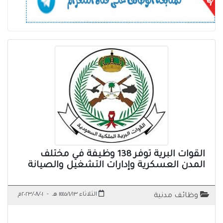
القوات البرية توفر 138 وظيفة في مختلف
المدن العسكرية وإدارات التشغيل والصيانة
الثلاثاء ١٤٤٥/١/١٣ هـ
-
٢٠٢٣/٠٨/٠١م
وظائف مدنية