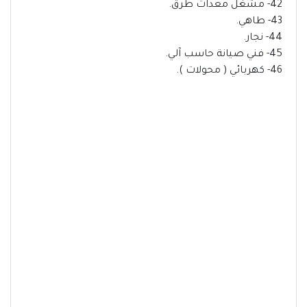
42- مشغل معدات طرق.
43- طاهي.
44- نجار.
45- فني صيانة حاسب آلي.
46- كهربائي ( محولات ).