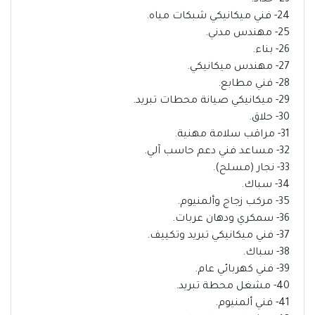
23- حداد.
24- فني ميكانيكي شبكات مياه.
25- مهندس مدني.
26- بناء.
27- مهندس ميكانيكي.
28- فني مطابع.
29- ميكانيكي صيانة محطات تبريد.
30- حلاق.
31- مراقب سلامة مهنية.
32- مساعد فني دعم حاسب آلي.
33- نجار (مسلح).
34- سباك.
35- مركب زجاج وألمنيوم.
36- سمكري ودهان عربات.
37- فني ميكانيكي تبريد وتكييف.
38- سباك.
39- فني كهربائي عام.
40- مشغل محطة تبريد.
41- فني ألمنيوم.