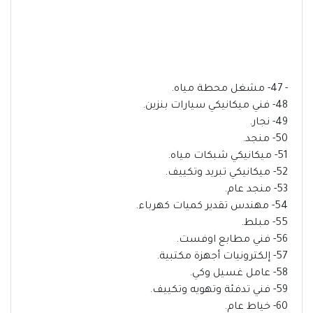
- 47- مشغل محطة مياه.
48- فني ميكانيكي سيارات بنزين.
49- نجار.
50- منجد.
51- ميكانيكي شبكات مياه.
52- ميكانيكي تبريد وتكييف.
53- منجد عام.
54- مهندس تقدير كميات كهرباء.
55- مبلط.
56- فني مطابع اوفست.
57- إلكترونيات أجهزة مكتبية.
58- عامل غسيل وكي.
59- فني تدفئة وتهويه وتكييف.
60- خياط عام.