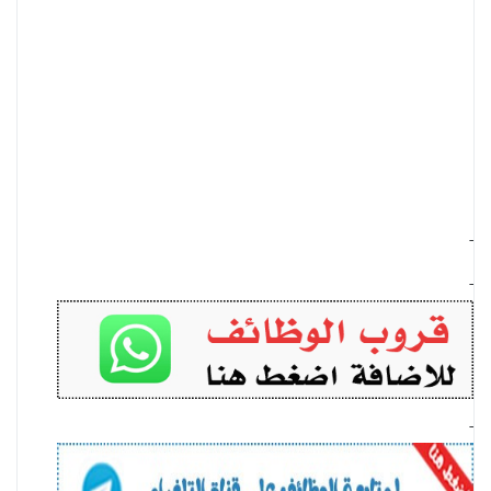
-
-
-