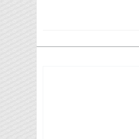
٢٠٢٣/٠٩/٢٦م