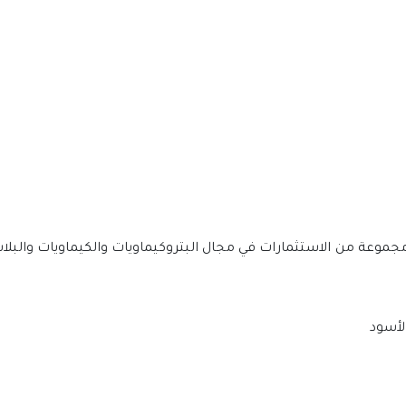
يع عام 1405هـ (1985م) ولديها مجموعة من الاستثمارات في مجال البتروكيماويات والكي
الأسود