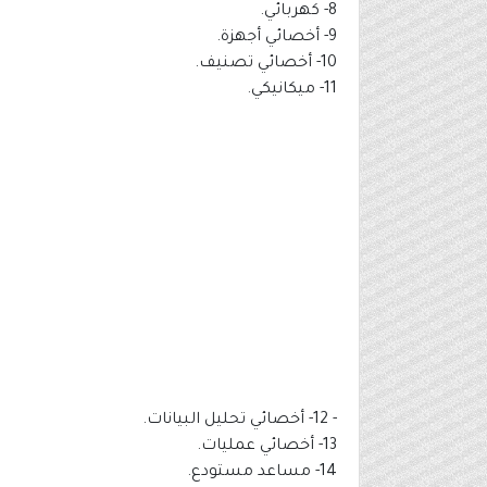
8- كهربائي.
9- أخصائي أجهزة.
10- أخصائي تصنيف.
11- ميكانيكي.
- 12- أخصائي تحليل البيانات.
13- أخصائي عمليات.
14- مساعد مستودع.