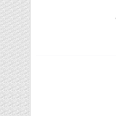
٢٠٢٣/٠٩/٢٨م