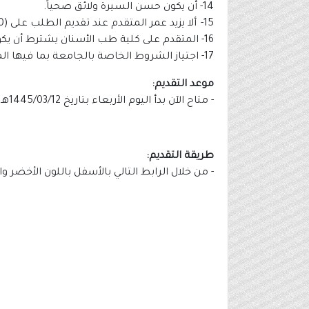
14- أن يكون حسن السيرة ولائق صحياً.
15- ألا يزيد عمر المتقدم عند تقديم الطلب على (30) عامًا لوظيفة معيد، وعن (35) عامًا لوظيفة محاضر.
16- المتقدم على كلية طب الأسنان يشترط أن يكون حاصلا على شهادة البكالوريوس في طب الأسنان.
17- اجتياز الشروط الخاصة بالجامعة بما فيها المقابلة الشخصية.
موعد التقديم:
- متاح الآن بدأ اليوم الأربعاء بتاريخ 1445/03/12هـ الموافق 2023/09/27م وينتهي التقديم يوم الأحد بتاريخ 1445/03/16هـ الموافق 2023/10/01م.
طريقة التقديم:
- من خلال الرابط التالي بالأسفل باللون الأخضر و