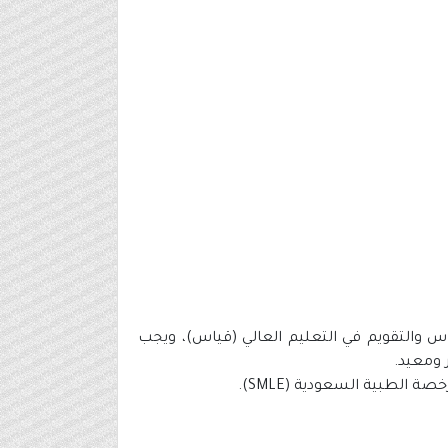
لوطني للقياس والتقويم في التعليم العالي (قياس)، ويجب