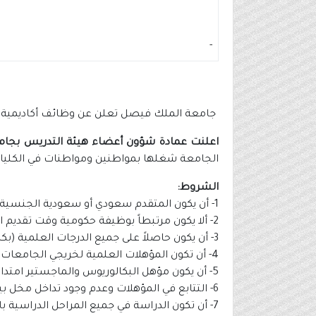
-
جامعة الملك فيصل تعلن عن وظائف أكاديمية بك
اعلنت عمادة شؤون أعضاء هيئة التدريس بجا
الجامعة شغلها بمواطنين ومواطنات في الكلي
الشروط:
1- أن يكون المتقدم سعودي أو سعودية الجنسية.
2- ألا يكون مرتبطاً بوظيفة حكومية وقت تقديم الطلب.
3- أن يكون حاصلاً على جميع الدرجات العلمية (بكالوريوس/ماجستير) من جامعات معترف بها وبمعدل لايقل عن جيدجداً.
4- أن تكون المؤهلات العلمية لخريجي الجامعات غير السعودية معادلة من وزارة التعليم.
5- أن يكون مؤهل البكالوريوس والماجستير امتدادا للتخصص.
6- التتابع في المؤهلات وعدم وجود تداخل مخل بينهما.
7- أن تكون الدراسة في جميع المراحل الدراسية بالانتظام والتفرغ والإقامة في بلد الدراسة.