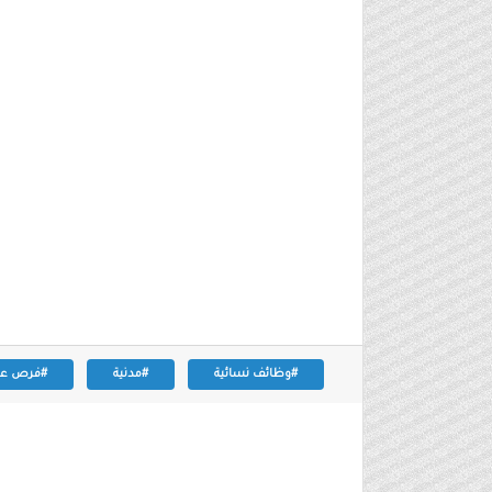
#وظائف نسائية
#مدنية
#فرص عم