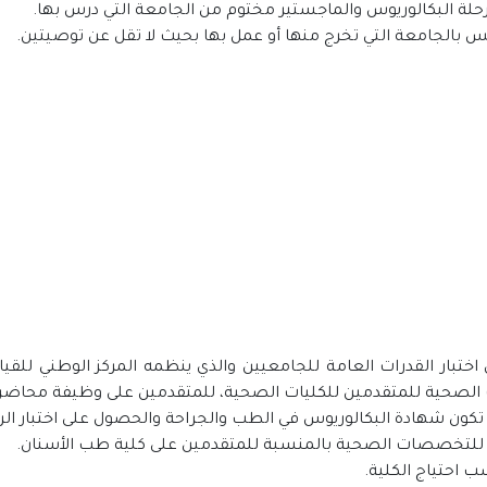
على درجة 75% كحد أدنى من اختبار القدرات العامة للجامعيين والذي ينظمه المركز ا