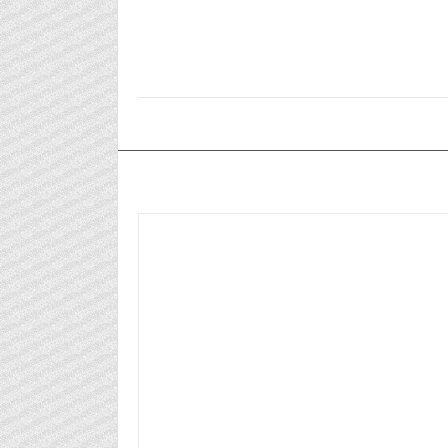
٢٠٢٣/١٠/٠٧م