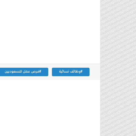
#وظائف نسائية
#فرص عمل للسعوديين