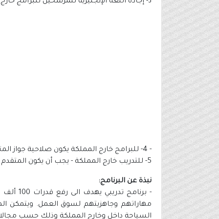
3- إجادة اللغة الإنجليزية للمرشحين للبرامج خارج المملكة.
- 4- للبرامج خارج المملكة يكون صلاحية جواز المتقدم لا تقل عن 6 أشهر.
5- للتدريب خارج المملكة - يجب أن يكون المتقدم موظفاً في (فنادق أو وكالات سفر).
نبذة عن البرنامج:
- برنام
مهاراتهم وجاهزيتهم لسوق العمل. ويتمكن المت
السياحة داخل وخارج المملكة وذلك حسب مجالات