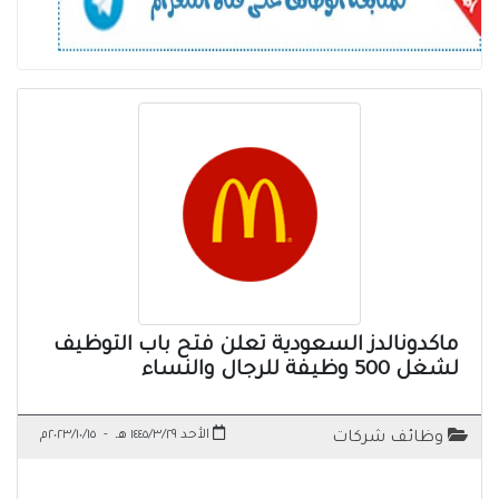
ماكدونالدز السعودية تعلن فتح باب التوظيف
لشغل 500 وظيفة للرجال والنساء
الأحد ١٤٤٥/٣/٢٩ هـ
-
٢٠٢٣/١٠/١٥م
وظائف شركات