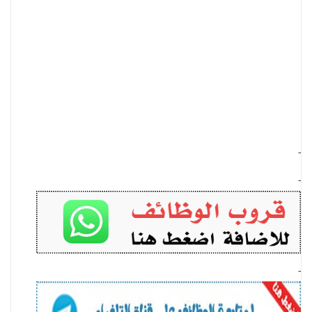
-
-
-