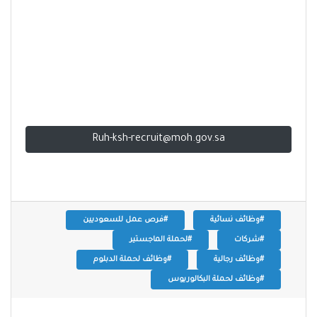
Ruh-ksh-recruit@moh.gov.sa
#وظائف نسائية
#فرص عمل للسعوديين
#شركات
#لحملة الماجستير
#وظائف رجالية
#وظائف لحملة الدبلوم
#وظائف لحملة البكالوريوس