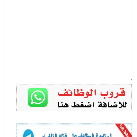
-
-
-