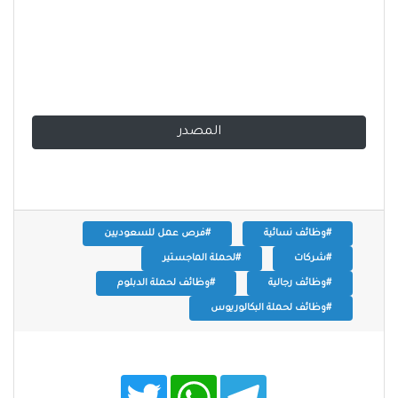
المصدر
#وظائف نسائية
#فرص عمل للسعوديين
#شركات
#لحملة الماجستير
#وظائف رجالية
#وظائف لحملة الدبلوم
#وظائف لحملة البكالوريوس
T
W
T
w
h
e