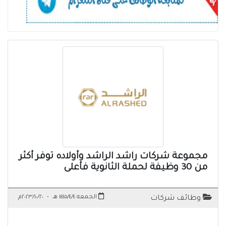
مجموعة شركات راشد الراشد وأولاده توفر أكثر
من 30 وظيفة لحملة الثانوية فأعلى
الجمعه ١٤٤٥/٤/٤ هـ
-
٢٠٢٣/١٠/٢٠م
وظائف شركات