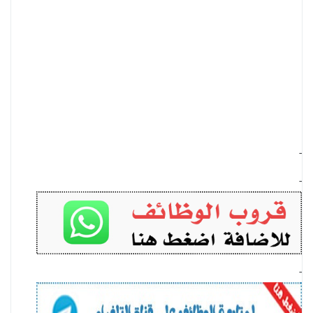
-
-
-