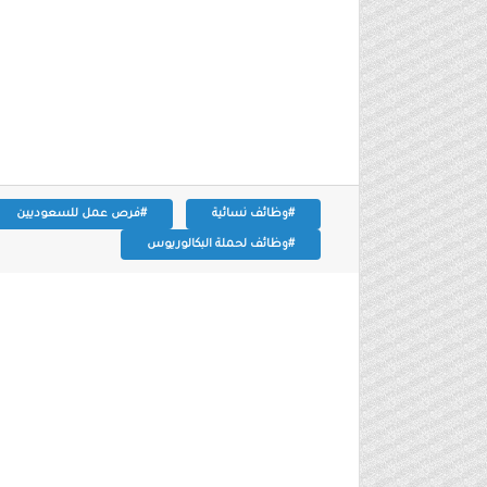
#وظائف نسائية
#فرص عمل للسعوديين
#وظائف لحملة البكالوريوس