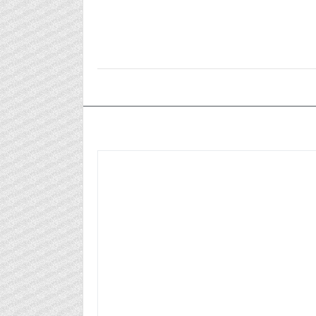
٢٠٢٣/١١/٠٣م