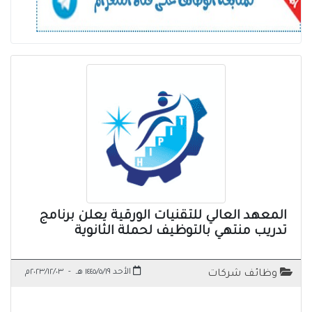
المعهد العالي للتقنيات الورقية يعلن برنامج
تدريب منتهي بالتوظيف لحملة الثانوية
الأحد ١٤٤٥/٥/١٩ هـ
-
٢٠٢٣/١٢/٠٣م
وظائف شركات