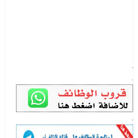
-
-
-