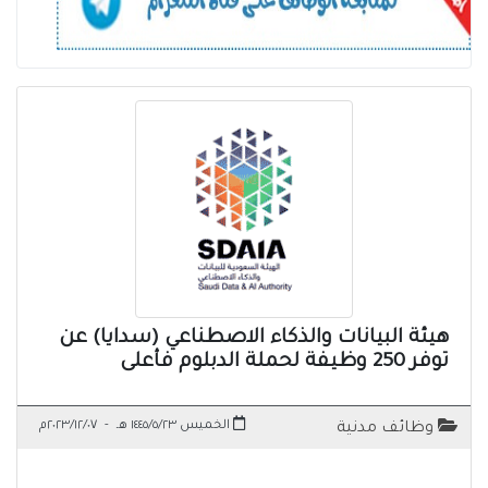
هيئة البيانات والذكاء الاصطناعي (سدايا) عن
توفر 250 وظيفة لحملة الدبلوم فأعلى
الخميس ١٤٤٥/٥/٢٣ هـ
-
٢٠٢٣/١٢/٠٧م
وظائف مدنية