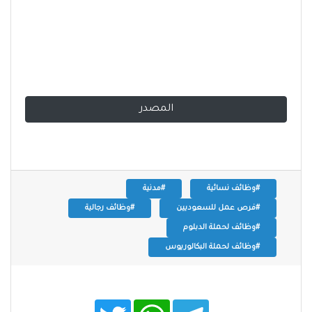
المصدر
#وظائف نسائية
#مدنية
#فرص عمل للسعوديين
#وظائف رجالية
#وظائف لحملة الدبلوم
#وظائف لحملة البكالوريوس
T
W
T