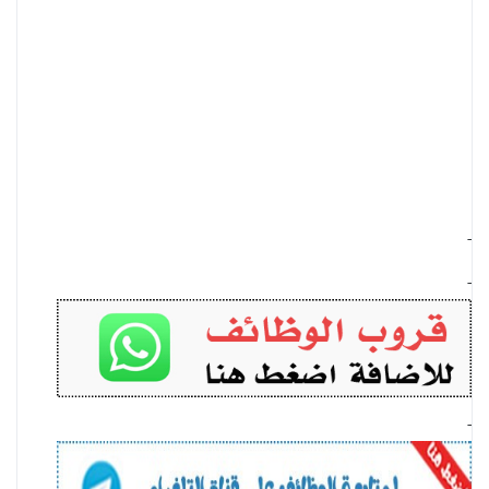
-
-
-