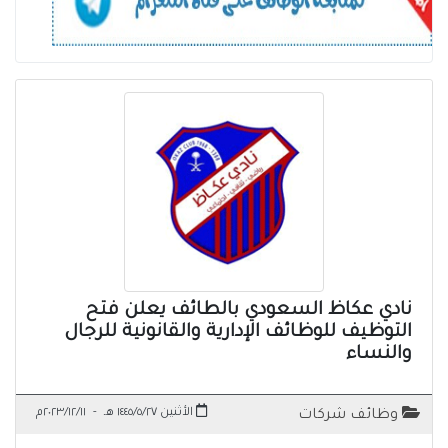
نادي عكاظ السعودي بالطائف يعلن فتح
التوظيف للوظائف الإدارية والقانونية للرجال
والنساء
الأثنين ١٤٤٥/٥/٢٧ هـ
-
٢٠٢٣/١٢/١١م
وظائف شركات