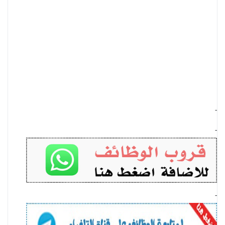
-
-
-