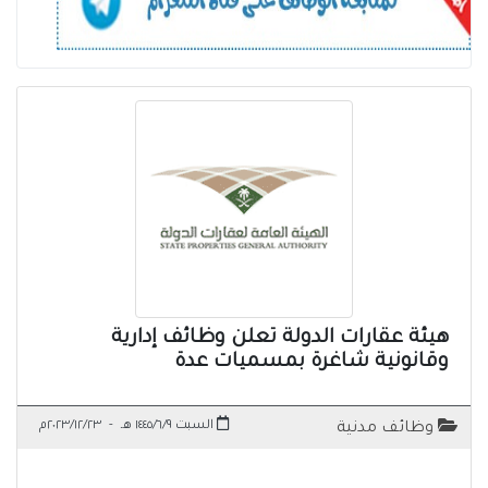
هيئة عقارات الدولة تعلن وظائف إدارية
وقانونية شاغرة بمسميات عدة
السبت ١٤٤٥/٦/٩ هـ
-
٢٠٢٣/١٢/٢٣م
وظائف مدنية