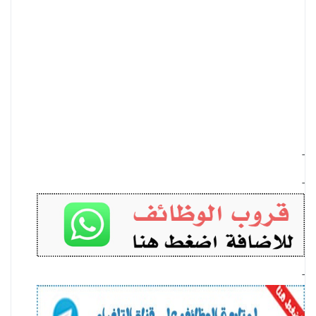
-
-
-