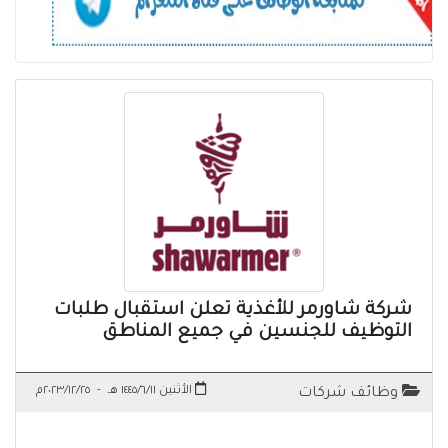
شركة شاورمر للأغذية تعلن استقبال طلبات
التوظيف للجنسين في جميع المناطق
الأثنين ١٤٤٥/٦/١١ هـ
-
٢٠٢٣/١٢/٢٥م
وظائف شركات