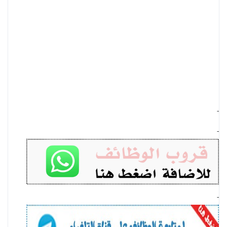
-
-
-