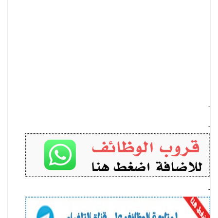
-
-
-