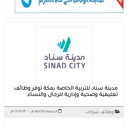
مدينة سناد للتربية الخاصة بمكة توفر وظائف
تعليمية وصحية وإدارية للرجال والنساء
الجمعه ١٤٤٥/٦/١٥ هـ
-
٢٠٢٣/١٢/٢٩م
وظائف شركات