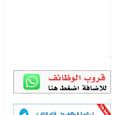
-
-
-