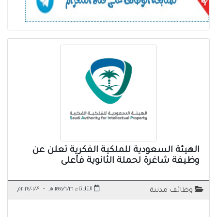
الهيئة السعودية للملكية الفكرية تعلن عن
وظيفة شاغرة لحملة الثانوية فأعلى
الثلاثاء ١٤٤٥/٦/٢٦ هـ
-
٢٠٢٤/٠١/٠٩م
وظائف مدنية