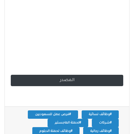
المصدر
#وظائف نسائية
#فرص عمل للسعوديين
#شركات
#لحملة الماجستير
#وظائف رجالية
#وظائف لحملة الدبلوم