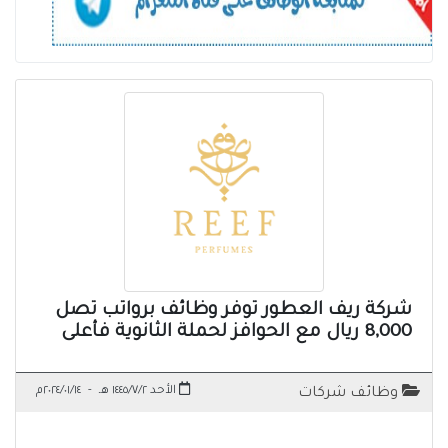
شركة ريف العطور توفر وظائف برواتب تصل
8,000 ريال مع الحوافز لحملة الثانوية فأعلى
الأحد ١٤٤٥/٧/٢ هـ
-
٢٠٢٤/٠١/١٤م
وظائف شركات