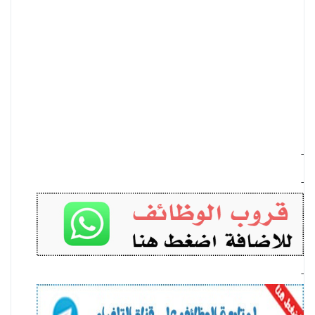
-
-
-