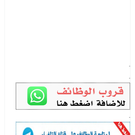
-
-
-