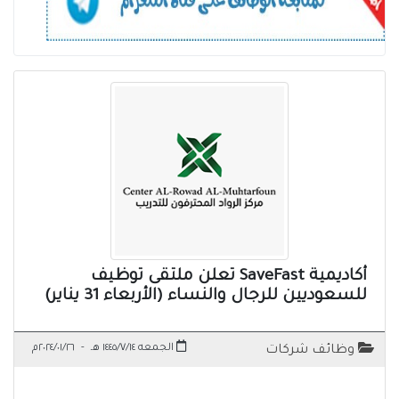
أكاديمية SaveFast تعلن ملتقى توظيف
للسعوديين للرجال والنساء (الأربعاء 31 يناير)
الجمعه ١٤٤٥/٧/١٤ هـ
-
٢٠٢٤/٠١/٢٦م
وظائف شركات