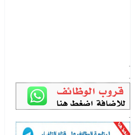
-
-
-