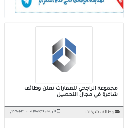
مجموعة الراجحي للعقارات تعلن وظائف
شاغرة في مجال التحصيل
الأربعاء ١٤٤٥/٧/١٩ هـ
-
٢٠٢٤/٠١/٣١م
وظائف شركات