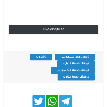
HR@alrajhi.sa
#فرص عمل للسعوديين
#شركات
#وظائف لحملة الدبلوم
#وظائف لحملة البكالوريوس
#وظائف لحملة الثانوية
T
W
T
w
h
e
i
a
l