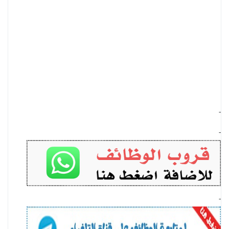
-
-
-