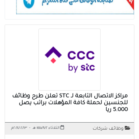
مراكز الاتصال التابعة لـ STC تعلن طرح وظائف
للجنسين لحملة كافة المؤهلات براتب يصل
5.000 ريا
الثلاثاء ١٤٤٥/٨/٢ هـ
-
٢٠٢٤/٠٢/١٣م
وظائف شركات